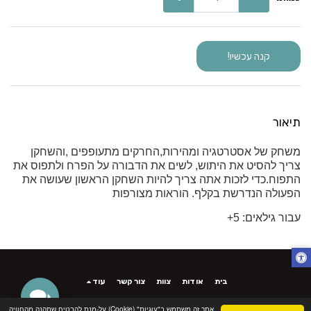
קנה עכשיו!
תיאור
משחק של אסטרטגיה ומהירות,החרקים מתעופפים ,והשחקן
צריך להסיט את היתוש, לשים את הדבורה על הפרח ולתפוס את
התפוח.כדי לזכות אתה צריך להיות השחקן הראשון שעושה את
הפעולה הנדרשת בקלף. הוראות מצורפות
עבור גילאים: 5+
בית
אודות
צוות
צור קשר
עוד
זכויות יוצרים © 2026 כל הזכויות שמורות -
אינטירה - INTIRA
אתר זה משתמש ב"עוגיות" (Cookie) על-מנת להבטיח שתהנה מהחוויה