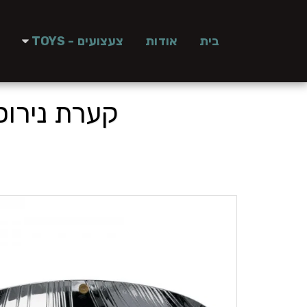
בית
אודות
צעצועים - TOYS
קערת נירוסטה 21 ס"מ בטקסטורה 