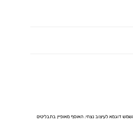
Old Luxemb (המכונה Vieux Luxembourg) מבית מותג האיכות Villeroy&Boch הוצג במקור בשנת 1768, ומשמש דוגמא לעיצוב נצחי. האוסף מאופיין בתבליטים