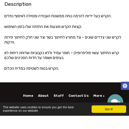
Description
הקרש בעל ידיות להרמה נוחה ממשטח העבודה ומסילה לאיסוף נוזלים.
קצוות הקרש מונעות את התזוזה שלו בזמן השימוש.
לקרש שני צדדים שונים – צד מחורץ לחיתוך בשר וצד שני חלק לחיתוך פירות
וירקות.
קרש החיתוך עשוי פוליפרופילן – חומר עמיד וללא נקבוביות שדוחה ריחות לא
נעימים ושומר על חדות הסכינים שלכם.
הקרש בטוח לשטיפה במדיח הכלים.
Home
About
Staff
Contact Us
More
Copyright © 2026 All rights reserved -
INTIRA - INTIRA
This website uses cookies to ensure you get the best
Got it!
experience on our website